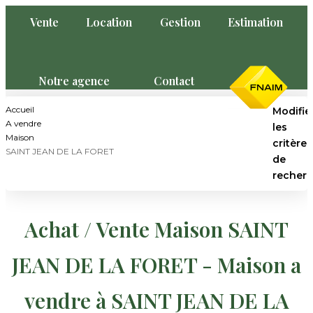
Vente
Location
Gestion
Estimation
FNAIM
Notre agence
Contact
VENTE
Accueil
Modifie
A vendre
les
Maison
critères
LOCATION
SAINT JEAN DE LA FORET
de
recher
GESTION
Type de transaction
Achat / Vente Maison SAINT
ESTIMATION
Localisation
JEAN DE LA FORET - Maison a
Type de bien
NOTRE AGENCE
vendre à SAINT JEAN DE LA
Qui Sommes Nous
Surface min