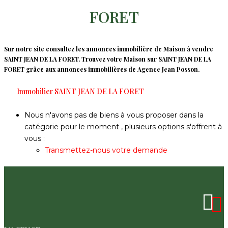
Notre Équipe
FORET
Nos Actualités
Budget max
Sur notre site consultez les annonces immobilière de Maison à vendre
Plus de critères
SAINT JEAN DE LA FORET. Trouvez votre Maison sur SAINT JEAN DE LA
CONTACT
FORET grâce aux annonces immobilières de Agence Jean Posson.
Plus de critères
Immobilier SAINT JEAN DE LA FORET
FNAIM
Créer une alerte
Nous n'avons pas de biens à vous proposer dans la
catégorie pour le moment , plusieurs options s'offrent à
vous :
Transmettez-nous votre demande