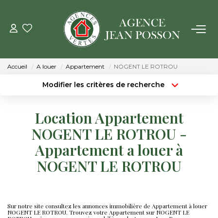
VENTE
Accueil
A louer
Appartement
NOGENT LE ROTROU
LOCATION
Modifier les critères de recherche
Type de transaction
Localisation
Acheter
Localisation
GESTION
Location Appartement
Type de bien
Surface min
Sélectionnez...
NOGENT LE ROTROU -
ESTIMATION
Appartement a louer à
Budget max
Plus de critères
NOGENT LE ROTROU
NOTRE AGENCE
Créer une alerte
Qui Sommes Nous
Notre Équipe
Sur notre site consultez les annonces immobilière de Appartement à louer
NOGENT LE ROTROU. Trouvez votre Appartement sur NOGENT LE