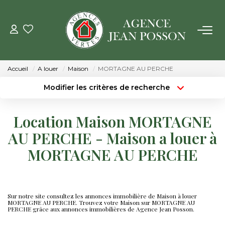
VENTE
Accueil
A louer
Maison
MORTAGNE AU PERCHE
LOCATION
Modifier les critères de recherche
Type de transaction
Localisation
Acheter
Localisation
GESTION
Location Maison MORTAGNE
Type de bien
Surface min
Sélectionnez...
AU PERCHE - Maison a louer à
ESTIMATION
MORTAGNE AU PERCHE
Budget max
Plus de critères
NOTRE AGENCE
Créer une alerte
Qui Sommes Nous
Sur notre site consultez les annonces immobilière de Maison à louer
MORTAGNE AU PERCHE. Trouvez votre Maison sur MORTAGNE AU
PERCHE grâce aux annonces immobilières de Agence Jean Posson.
Notre Équipe