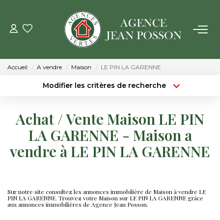
VENTE
Accueil
A vendre
Maison
LE PIN LA GARENNE
LOCATION
Modifier les critères de recherche
Type de transaction
Localisation
Acheter
Localisation
GESTION
Achat / Vente Maison LE PIN
Type de bien
Surface min
Sélectionnez...
LA GARENNE - Maison a
ESTIMATION
vendre à LE PIN LA GARENNE
Budget max
Plus de critères
NOTRE AGENCE
Créer une alerte
Qui Sommes Nous
Sur notre site consultez les annonces immobilière de Maison à vendre LE
PIN LA GARENNE. Trouvez votre Maison sur LE PIN LA GARENNE grâce
aux annonces immobilières de Agence Jean Posson.
Notre Équipe