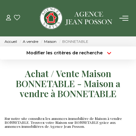
VENTE
Accueil
A vendre
Maison
BONNETABLE
LOCATION
Modifier les critères de recherche
Type de transaction
Localisation
Acheter
Localisation
GESTION
Achat / Vente Maison
Type de bien
Surface min
Sélectionnez...
BONNETABLE - Maison a
ESTIMATION
vendre à BONNETABLE
Budget max
Plus de critères
NOTRE AGENCE
Créer une alerte
Qui Sommes Nous
Sur notre site consultez les annonces immobilière de Maison à vendre
BONNETABLE. Trouvez votre Maison sur BONNETABLE grâce aux
annonces immobilières de Agence Jean Posson.
Notre Équipe