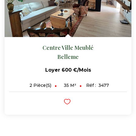
Centre Ville Meublé
Belleme
Loyer 600 €/mois
35
M²
Réf :
3477
2
Pièce(s)