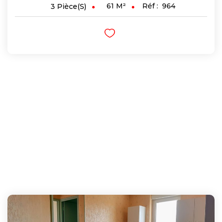
61
M²
Réf :
964
3
Pièce(s)