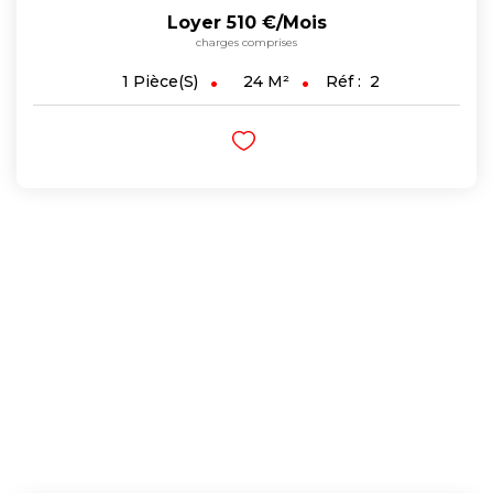
Loyer 510 €/mois
charges comprises
24
M²
Réf :
2
1
Pièce(s)