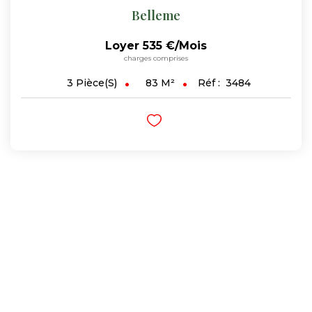
Belleme
Loyer 535 €/mois
charges comprises
83
M²
Réf :
3484
3
Pièce(s)