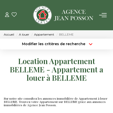
VENTE
Accueil
A louer
Appartement
BELLEME
LOCATION
Modifier les critères de recherche
Type de transaction
Localisation
Acheter
Localisation
GESTION
Location Appartement
Type de bien
Surface min
Sélectionnez...
BELLEME - Appartement a
ESTIMATION
louer à BELLEME
Budget max
Plus de critères
NOTRE AGENCE
Créer une alerte
Qui Sommes Nous
Sur notre site consultez les annonces immobilière de Appartement à louer
BELLEME. Trouvez votre Appartement sur BELLEME grâce aux annonces
immobilières de Agence Jean Posson.
Notre Équipe