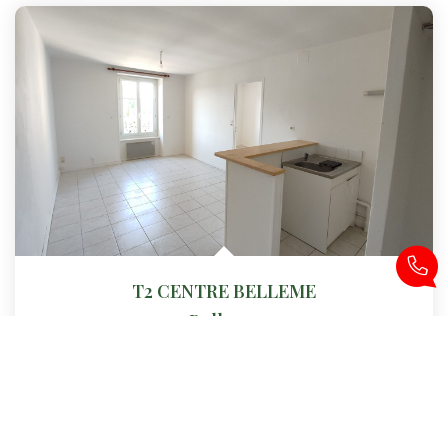
T2 CENTRE BELLEME
Belleme
Loyer 405 €/mois
charges comprises
35
M²
Réf :
7032136
2
Pièce(s)