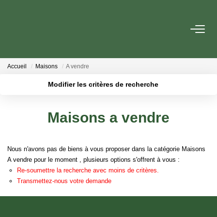
VENTE
Accueil
Maisons
A vendre
LOCATION
Modifier les critères de recherche
Localisation
Type de transaction
Surface min
GESTION
Maisons a vendre
Type de bien
Plus de critères
Budget max
ESTIMATION
Nous n'avons pas de biens à vous proposer dans la catégorie Maisons
Créer une alerte
A vendre pour le moment , plusieurs options s'offrent à vous :
NOTRE AGENCE
Re-soumettre la recherche avec moins de critères.
Transmettez-nous votre demande
Qui Sommes Nous
Notre Équipe
Nos Actualités