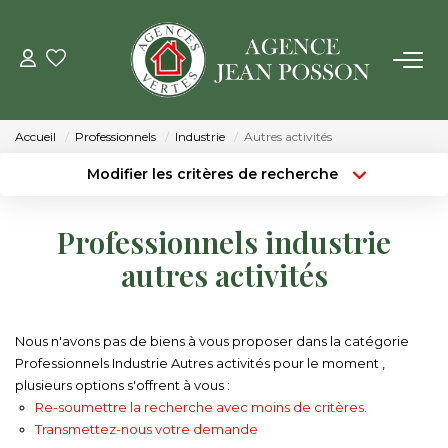
VENTE
Accueil
Professionnels
Industrie
Autres activités
LOCATION
Modifier les critères de recherche
Type de transaction
Localisation
Acheter
Localisation
GESTION
Professionnels industrie
Type de bien
Surface min
Sélectionnez...
autres activités
ESTIMATION
Budget max
Plus de critères
NOTRE AGENCE
Nous n'avons pas de biens à vous proposer dans la catégorie
Créer une alerte
Professionnels Industrie Autres activités pour le moment ,
plusieurs options s'offrent à vous :
Qui Sommes Nous
Re-soumettre la recherche avec moins de critères.
Notre Équipe
Transmettez-nous votre demande