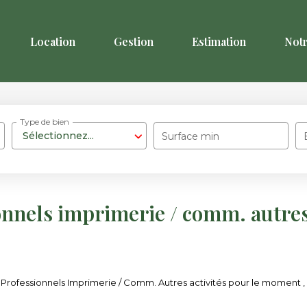
Location
Gestion
Estimation
Not
Type de bien
Sélectionnez...
Surface min
onnels imprimerie / comm. autres 
rofessionnels Imprimerie / Comm. Autres activités pour le moment , pl