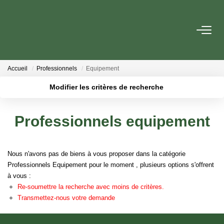
VENTE
Accueil
Professionnels
Equipement
LOCATION
Modifier les critères de recherche
Localisation
Type de transaction
Surface min
GESTION
Professionnels equipement
Type de bien
Plus de critères
Budget max
ESTIMATION
Nous n'avons pas de biens à vous proposer dans la catégorie
Créer une alerte
Professionnels Equipement pour le moment , plusieurs options s'offrent
NOTRE AGENCE
à vous :
Re-soumettre la recherche avec moins de critères.
Qui Sommes Nous
Transmettez-nous votre demande
Notre Équipe
Nos Actualités