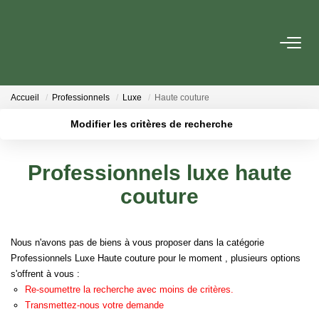
VENTE
Accueil
Professionnels
Luxe
Haute couture
LOCATION
Modifier les critères de recherche
Localisation
Type de transaction
Surface min
GESTION
Professionnels luxe haute
Type de bien
couture
Budget max
Plus de critères
ESTIMATION
Créer une alerte
NOTRE AGENCE
Nous n'avons pas de biens à vous proposer dans la catégorie
Professionnels Luxe Haute couture pour le moment , plusieurs
Qui Sommes Nous
options s'offrent à vous :
Re-soumettre la recherche avec moins de critères.
Notre Équipe
Transmettez-nous votre demande
Nos Actualités