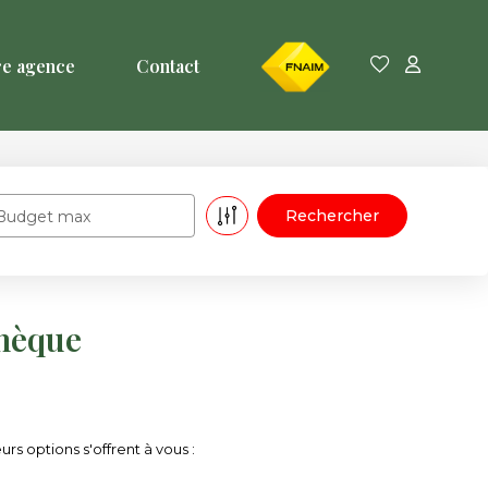
FNAIM
re agence
Contact
Budget max
thèque
s options s'offrent à vous :