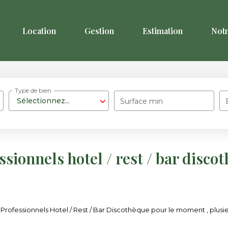
Location
Gestion
Estimation
Not
Type de bien
Sélectionnez...
Surface min
ssionnels hotel / rest / bar disco
rofessionnels Hotel / Rest / Bar Discothèque pour le moment , plusieur