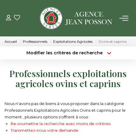
VENTE
Accueil
Professionnels
Exploitations Agricoles
Ovins et caprins
LOCATION
Modifier les critères de recherche
Type de transaction
Localisation
Acheter
Localisation
GESTION
Professionnels exploitations
Type de bien
Surface min
Sélectionnez...
agricoles ovins et caprins
ESTIMATION
Budget max
Plus de critères
NOTRE AGENCE
Nous n'avons pas de biens à vous proposer dans la catégorie
Créer une alerte
Professionnels Exploitations Agricoles Ovins et caprins pour le
moment , plusieurs options s'offrent à vous :
Qui Sommes Nous
Re-soumettre la recherche avec moins de critères.
Notre Équipe
Transmettez-nous votre demande