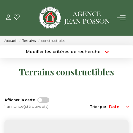
VENTE
Accueil
Terrains
constructibles
LOCATION
Modifier les critères de recherche
Type de transaction
Localisation
Acheter
Localisation
GESTION
Terrains constructibles
Type de bien
Surface min
Sélectionnez...
ESTIMATION
Budget max
Plus de critères
NOTRE AGENCE
Afficher la carte
Créer une alerte
1 annonce(s) trouvée(s)
Trier par
Qui Sommes Nous
Notre Équipe