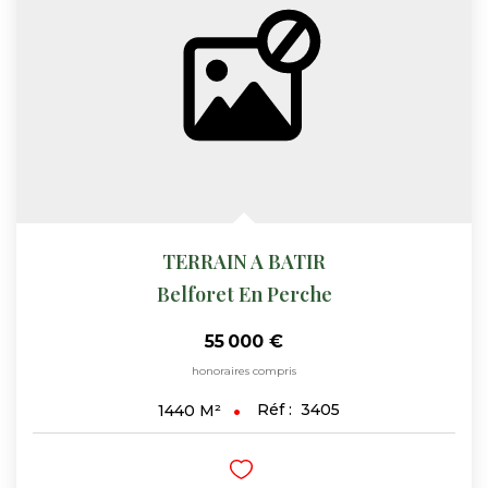
Nos Actualités
CONTACT
FNAIM
TERRAIN A BATIR
Belforet En Perche
55 000 €
honoraires compris
Réf :
3405
1440
M²