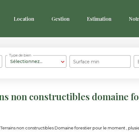
Location
Gestion
Estimation
Not
Type de bien
Sélectionnez...
Surface min
ns non constructibles domaine fo
errains non constructibles Domaine forestier pour le moment , plusieur