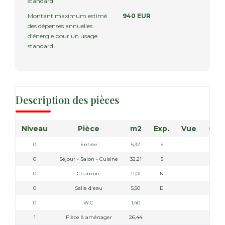
standard
Montant maximum estimé
940 EUR
des dépenses annuelles
d'énergie pour un usage
standard
Description des pièces
Niveau
Pièce
m2
Exp.
Vue
Com
0
Entrée
5,32
S
0
Séjour - Salon - Cuisine
32,21
S
0
Chambre
11,01
N
0
Salle d'eau
5,50
E
0
W.C.
1,40
1
Pièce à aménager
26,44