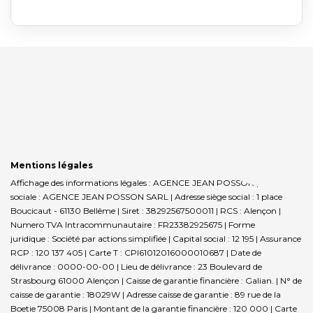
Mentions légales
Affichage des informations légales : AGENCE JEAN POSSON | Raison
sociale : AGENCE JEAN POSSON SARL | Adresse siège social : 1 place
Boucicaut - 61130 Bellême | Siret : 38292567500011 | RCS : Alençon |
Numero TVA Intracommunautaire : FR23382925675 | Forme
juridique : Société par actions simplifiée | Capital social : 12 195 | Assurance
RCP : 120 137 405 |
Carte T : CPI61012016000010687 | Date de
délivrance : 0000-00-00 | Lieu de délivrance : 23 Boulevard de
Strasbourg 61000 Alençon | Caisse de garantie financière : Galian. | N° de
caisse de garantie : 18029W | Adresse caisse de garantie : 89 rue de la
Boetie 75008 Paris | Montant de la garantie financière : 120 000 | Carte