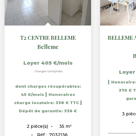
T2 CENTRE BELLEME
Belleme
B
Loyer 405 €/mois
charges comprises
Loyer
|
Honoraires
dont charges récupérables:
370 € 
|
45 €/mois
Honoraires
gara
|
charge locataire: 338 € TTC
Dépôt de garantie: 336 €
3
pièc
35
m²
2
pièce(s)
Réf :
7032136