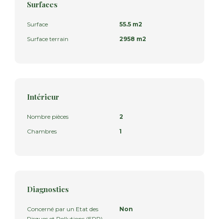
Surfaces
Surface
55.5 m2
Surface terrain
2958 m2
Intérieur
Nombre pièces
2
Chambres
1
Diagnostics
Concerné par un Etat des
Non
Risques et Pollutions (ERP)