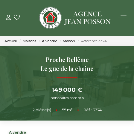
VENTE
Accueil
Maisons
A vendre
Maison
Référence 3374
LOCATION
Proche Bellême
GESTION
Le gue de la chaine
ESTIMATION
149 000 €
honoraires compris
NOTRE AGENCE
2
pièce(s)
•
55
m²
•
Réf : 3374
Qui Sommes Nous
Notre Équipe
A vendre