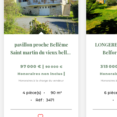
pavillon proche Bellême
LONGERE
Saint martin du vieux belleme
Belfor
97 000 €
|
315 00
90 000 €
|
Honoraires non inclus
Honorai
Honoraires à la charge du vendeur
Honoraires 
90
m²
4
pièce(s)
6
pièce
Réf :
3471