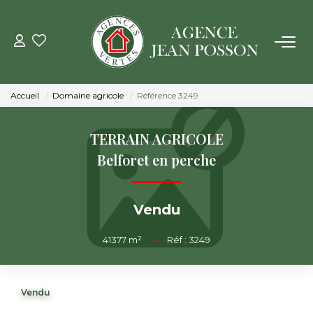
VENTE
Accueil
Domaine agricole
Référence 3249
LOCATION
TERRAIN AGRICOLE
GESTION
Belforet en perche
ESTIMATION
Vendu
NOTRE AGENCE
41377
m²
•
Réf : 3249
Qui Sommes Nous
Vendu
Notre Équipe