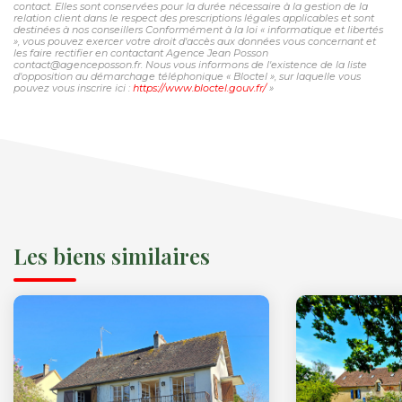
contact. Elles sont conservées pour la durée nécessaire à la gestion de la
relation client dans le respect des prescriptions légales applicables et sont
destinées à nos conseillers Conformément à la loi « informatique et libertés
», vous pouvez exercer votre droit d'accès aux données vous concernant et
les faire rectifier en contactant Agence Jean Posson
contact@agenceposson.fr. Nous vous informons de l'existence de la liste
d'opposition au démarchage téléphonique « Bloctel », sur laquelle vous
pouvez vous inscrire ici :
https://www.bloctel.gouv.fr/
»
Les biens similaires