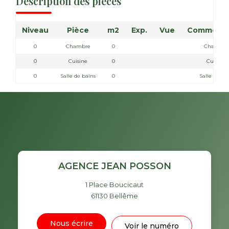
Description des pièces
Niveau
Pièce
m2
Exp.
Vue
Commenta
0
Chambre
0
Chambr
0
Cuisine
0
Cuisine
0
Salle de bains
0
Salle de Ba
AGENCE JEAN POSSON
1 Place Boucicaut
61130
Bellême
Nous écrire
Voir le numéro