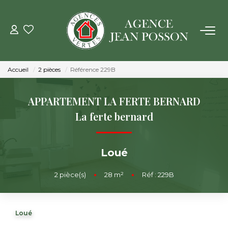
VENTE
Accueil
2 pièces
Référence 229B
LOCATION
APPARTEMENT LA FERTE BERNARD
GESTION
La ferte bernard
ESTIMATION
Loué
NOTRE AGENCE
2
pièce(s)
•
28
m²
•
Réf : 229B
Qui Sommes Nous
Loué
Notre Équipe