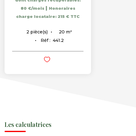
dont charges récupérables:
|
80 €/mois
Honoraires
charge locataire: 215 € TTC
20
m²
2
pièce(s)
Réf :
441.2
Les calculatrices