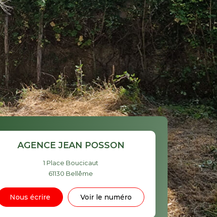
AGENCE JEAN POSSON
1 Place Boucicaut
61130
Bellême
Nous écrire
Voir le numéro