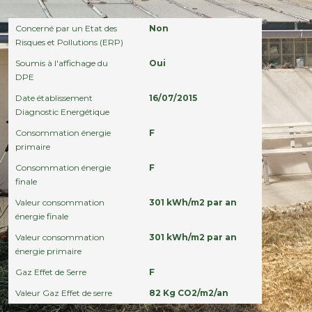
Diagnostics
Concerné par un Etat des
Non
Risques et Pollutions (ERP)
Soumis à l'affichage du
Oui
DPE
Date établissement
16/07/2015
Diagnostic Energétique
Consommation énergie
F
primaire
Consommation énergie
F
finale
Valeur consommation
301 kWh/m2 par an
énergie finale
Valeur consommation
301 kWh/m2 par an
énergie primaire
Gaz Effet de Serre
F
Valeur Gaz Effet de serre
82 Kg CO2/m2/an