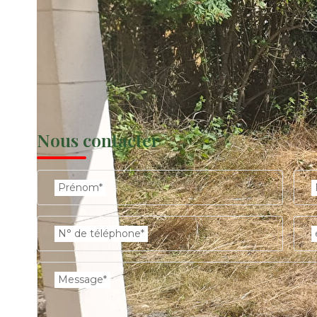
0
Garage
Terrasse
14
Nous contacter
Prénom*
N° de téléphone*
Message*