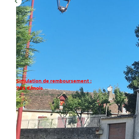
Simulation de remboursement :
709 €/mois
pendant 20 ans à 3% avec un apport de 14 200 €
Description
Réf : 3401
proche Saint Cosme maison de bourg avec jardin clo