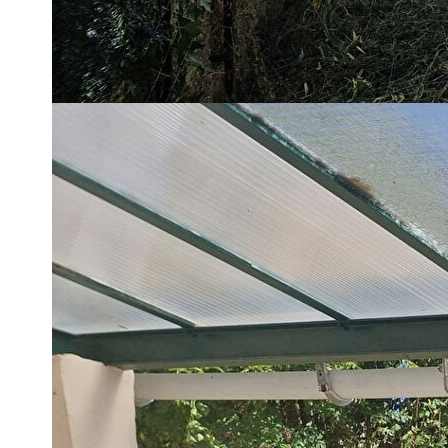
Description des pièces
Niveau
Pièce
m2
0
Cuisine
14,16
0
Séjour
28,17
0
Bureau
7,60
0
Salle d'eau
6,46
0
Couloir
3,80
1
Chambre
13,11
1
Chambre
12,12
1
Chambre
13,80
1
Chambre
13
0
Garage
24