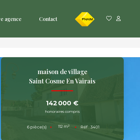
FNAIM
re agence
Contact
maison de village
Saint Cosme En Vairais
142 000 €
honoraires compris
112
m²
6
pièce(s)
Réf :
3401