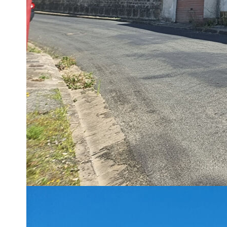
cuisine , bureau, salle d'eau ey double wc
à l'étage 4 chambres et une salle de bain avec wc
deux garages
terrasse couverte
**
Honoraires à la charge du vendeur
Imprimer
Nos honoraires
Caractéristiques détaillées