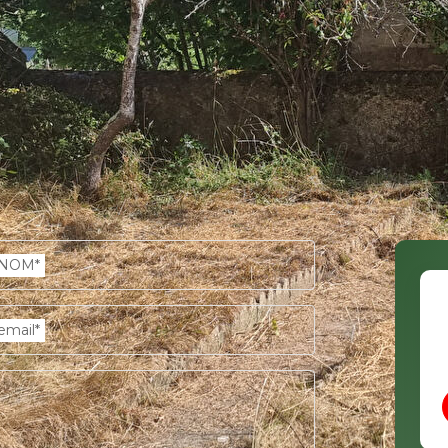
NOM*
email*