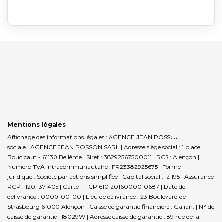
Mentions légales
Affichage des informations légales : AGENCE JEAN POSSON | Raison
sociale : AGENCE JEAN POSSON SARL | Adresse siège social : 1 place
Boucicaut - 61130 Bellême | Siret : 38292567500011 | RCS : Alençon |
Numero TVA Intracommunautaire : FR23382925675 | Forme
juridique : Société par actions simplifiée | Capital social : 12 195 | Assurance
RCP : 120 137 405 |
Carte T : CPI61012016000010687 | Date de
délivrance : 0000-00-00 | Lieu de délivrance : 23 Boulevard de
Strasbourg 61000 Alençon | Caisse de garantie financière : Galian. | N° de
caisse de garantie : 18029W | Adresse caisse de garantie : 89 rue de la