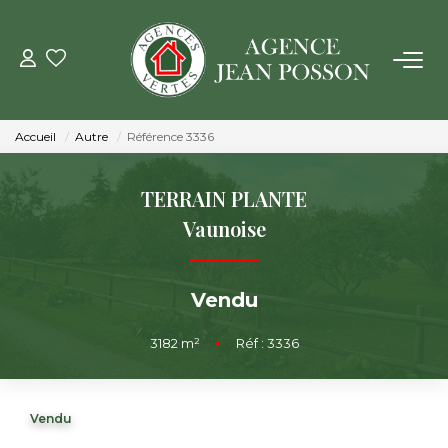
VENTE
Accueil
Autre
Référence 3336
LOCATION
TERRAIN PLANTE
GESTION
Vaunoise
ESTIMATION
Vendu
NOTRE AGENCE
3182
m²
•
Réf : 3336
Qui Sommes Nous
Vendu
Notre Équipe