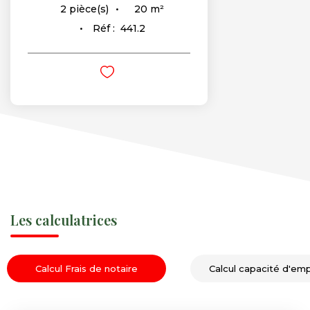
20
m²
2
pièce(s)
Réf :
441.2
Les calculatrices
Calcul Frais de notaire
Calcul capacité d'em